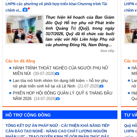
LHPN các phường về phối hợp triển khai Chương trình Tài
LHPN c
chính vi...
chính vi
Thực hiện kế hoạch của Ban Giám
đốc Quỹ Hỗ trợ phụ nữ Phát triển
tỉnh Quảng Trị (Quỹ), trong ngày
31/7/2026, Quỹ đã tổ chức các buổi
làm việc với Hội Liên hiệp Phụ nữ
các phường Đông Hà, Nam Đông...
Xem tiếp
Các tin đã đăng
Các ti
HÀNH TRÌNH THOÁT NGHÈO CỦA NGƯỜI PHỤ NỮ
HÀ
MIỀN NÚI
(30-07-2026)
MI
Lan tỏa mô hình nhóm tín dụng tiết kiệm – hỗ trợ phụ
Lan
nữ phát triển sinh kế tại xã Lệ Ninh
(21-07-2026)
nữ 
PHIÊN HỌP HỘI ĐỒNG QUẢN LÝ QUỸ 6 THÁNG ĐẦU
Hi
NĂM 2026
(14-07-2026)
Qu
HỖ TRỢ CỘNG ĐỒNG
TƯ VẤ
TỔNG KẾT DỰ ÁN PHÁP NGỮ - CẢI THIỆN KHẢ NĂNG TIẾP
Quỹ Hỗ 
CẬN ĐÀO TẠO NGHỀ - NÂNG CAO CHẤT LƯỢNG NGUỒN
LHPN c
NHÂN LỰC - TRAO QUYỀN KINH TẾ GÓP PHẦN THÚC ĐẨY