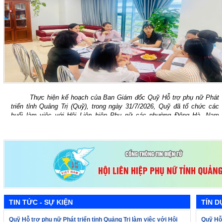
Thực hiện kế hoạch của Ban Giám đốc Quỹ Hỗ trợ phụ nữ Phát
triển tỉnh Quảng Trị (Quỹ), trong ngày 31/7/2026, Quỹ đã tổ chức các
buổi làm việc với Hội Liên hiệp Phụ nữ các phường Đông Hà, Nam
Đông...
TIN TỨC - SỰ KIỆN
TÍN D
Quỹ Hỗ trợ phụ nữ Phát triển tỉnh Quảng Trị làm việc với Hội
Quỹ Hỗ 