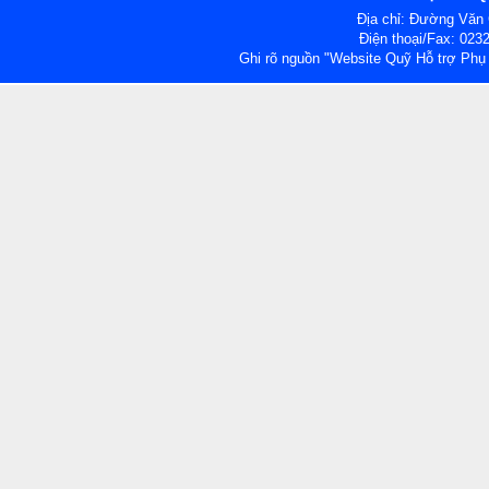
Địa chỉ: Đường Văn
Điện thoại/Fax: 023
Ghi rõ nguồn "Website Quỹ Hỗ trợ Phụ n