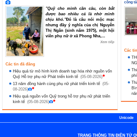
công t
"Quỹ cho mình cần câu, còn bắt
được bao nhiêu cá là nhờ mình
chịu khó."
Đó là câu nói mộc mạc
nhưng đầy ý nghĩa của chị Nguyễn
Thị Ngân (sinh năm 1975), một hội
viên phụ nữ ở xã Phong Nha,...
Xem tiếp
Các ti
TH
NG
Các tin đã đăng
Thô
Hiệu quả từ mô hình kinh doanh tạp hóa nhờ nguồn vốn
phí
Quỹ Hỗ trợ phụ nữ Phát triển kinh tế
(05-08-2026)
Thà
13 năm đồng hành cùng phụ nữ phát triển kinh tế
(05-
Bìn
08-2026)
nă
Hiệu quả nguồn vốn Quỹ trong hỗ trợ phụ nữ phát triển
kinh tế
(05-08-2026)
Unicode
TRANG THÔNG TIN ĐIỆN TỬ Q