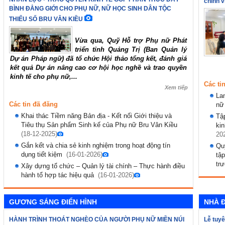
chính vi
BÌNH ĐẲNG GIỚI CHO PHỤ NỮ, NỮ HỌC SINH DÂN TỘC
THIỂU SỐ BRU VÂN KIỀU
Vừa qua, Quỹ Hỗ trợ Phụ nữ Phát
triển tỉnh Quảng Trị (Ban Quản lý
Dự án Pháp ngữ) đã tổ chức Hội thảo tổng kết, đánh giá
kết quả Dự án nâng cao cơ hội học nghề và trao quyền
kinh tế cho phụ nữ,...
Các ti
Xem tiếp
Lan
Các tin đã đăng
nữ 
Khai thác Tiềm năng Bản địa - Kết nối Giới thiệu và
Tậ
Tiêu thụ Sản phẩm Sinh kế của Phụ nữ Bru Vân Kiều
ki
(18-12-2025)
20
Gắn kết và chia sẻ kinh nghiệm trong hoạt động tín
Quỹ
dụng tiết kiệm
(16-01-2026)
tậ
tr
Xây dựng tổ chức – Quản lý tài chính – Thực hành điều
hành tổ hợp tác hiệu quả
(16-01-2026)
GƯƠNG SÁNG ĐIỂN HÌNH
NHÀ Đ
HÀNH TRÌNH THOÁT NGHÈO CỦA NGƯỜI PHỤ NỮ MIỀN NÚI
Lễ tuyê